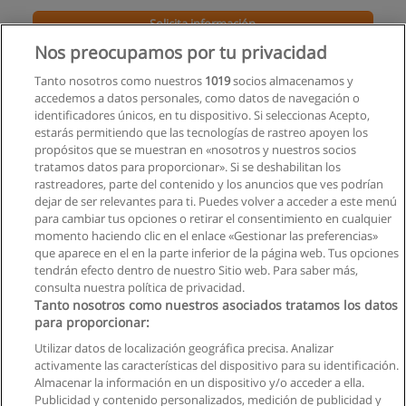
Solicita información
Nos preocupamos por tu privacidad
Cursos de Mecánica Dental
Tanto nosotros como nuestros
1019
socios almacenamos y
Fundacion Latinoamericana
accedemos a datos personales, como datos de navegación o
identificadores únicos, en tu dispositivo. Si seleccionas Acepto,
Solicita información
estarás permitiendo que las tecnologías de rastreo apoyen los
propósitos que se muestran en «nosotros y nuestros socios
tratamos datos para proporcionar». Si se deshabilitan los
Curso de Odontología
rastreadores, parte del contenido y los anuncios que ves podrían
Corporación Internacional de Educación Superior CIIDECO
dejar de ser relevantes para ti. Puedes volver a acceder a este menú
para cambiar tus opciones o retirar el consentimiento en cualquier
Solicita información
momento haciendo clic en el enlace «Gestionar las preferencias»
que aparece en el en la parte inferior de la página web. Tus opciones
tendrán efecto dentro de nuestro Sitio web. Para saber más,
consulta nuestra política de privacidad.
Tanto nosotros como nuestros asociados tratamos los datos
para proporcionar:
Reglas de uso
Utilizar datos de localización geográfica precisa. Analizar
activamente las características del dispositivo para su identificación.
Privacidad de datos
Almacenar la información en un dispositivo y/o acceder a ella.
Publicidad y contenido personalizados, medición de publicidad y
Contactar con Educaedu