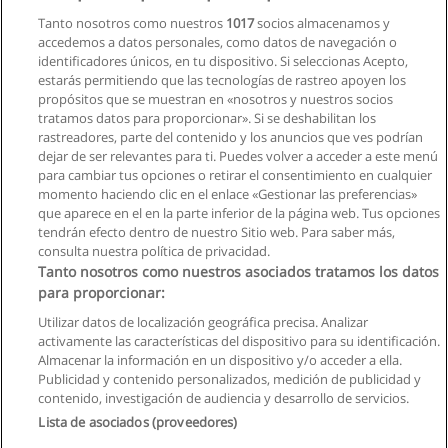
Presencial
Tanto nosotros como nuestros
1017
socios almacenamos y
accedemos a datos personales, como datos de navegación o
Solicita información
identificadores únicos, en tu dispositivo. Si seleccionas Acepto,
estarás permitiendo que las tecnologías de rastreo apoyen los
propósitos que se muestran en «nosotros y nuestros socios
tratamos datos para proporcionar». Si se deshabilitan los
rastreadores, parte del contenido y los anuncios que ves podrían
dejar de ser relevantes para ti. Puedes volver a acceder a este menú
para cambiar tus opciones o retirar el consentimiento en cualquier
momento haciendo clic en el enlace «Gestionar las preferencias»
que aparece en el en la parte inferior de la página web. Tus opciones
tendrán efecto dentro de nuestro Sitio web. Para saber más,
consulta nuestra política de privacidad.
Tanto nosotros como nuestros asociados tratamos los datos
para proporcionar:
Reglas de uso
Utilizar datos de localización geográfica precisa. Analizar
activamente las características del dispositivo para su identificación.
Privacidad de datos
Almacenar la información en un dispositivo y/o acceder a ella.
Publicidad y contenido personalizados, medición de publicidad y
Contactar con Educaedu
contenido, investigación de audiencia y desarrollo de servicios.
Lista de asociados (proveedores)
Copyright © Educaedu Business S.L. - CIF : B-95610580: -
www.educaedu.com.ec