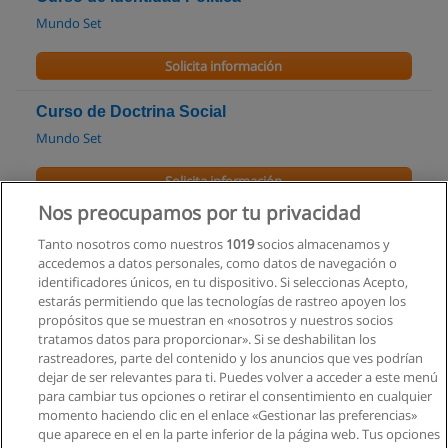
Mundo Set
Solicita información
Curso de Doctrina Social
Mundo Set
Solicita información
Nos preocupamos por tu privacidad
Curso de Relaciones Humanas
Tanto nosotros como nuestros
1019
socios almacenamos y
Nueva Acropolis
accedemos a datos personales, como datos de navegación o
identificadores únicos, en tu dispositivo. Si seleccionas Acepto,
Solicita información
estarás permitiendo que las tecnologías de rastreo apoyen los
propósitos que se muestran en «nosotros y nuestros socios
tratamos datos para proporcionar». Si se deshabilitan los
Carrera de Lengua y Literatura
rastreadores, parte del contenido y los anuncios que ves podrían
Universidad Nacional del Chimborazo
dejar de ser relevantes para ti. Puedes volver a acceder a este menú
para cambiar tus opciones o retirar el consentimiento en cualquier
Solicita información
momento haciendo clic en el enlace «Gestionar las preferencias»
que aparece en el en la parte inferior de la página web. Tus opciones