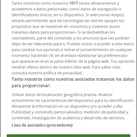
Tanto nosotros como nuestros
1017
socios almacenamos y
accedemos a datos personales, como datos de navegación o
identificadores únicos, en tu dispositivo. Si seleccionas Acepto,
estarás permitiendo que las tecnologías de rastreo apoyen los
propósitos que se muestran en «nosotros y nuestros socios
tratamos datos para proporcionar». Si se deshabilitan los
rastreadores, parte del contenido y los anuncios que ves podrían
dejar de ser relevantes para ti. Puedes volver a acceder a este menú
para cambiar tus opciones o retirar el consentimiento en cualquier
Ver cursos históricos
momento haciendo clic en el enlace «Gestionar las preferencias»
que aparece en el en la parte inferior de la página web. Tus opciones
tendrán efecto dentro de nuestro Sitio web. Para saber más,
consulta nuestra política de privacidad.
Tanto nosotros como nuestros asociados tratamos los datos
para proporcionar:
Reglas de uso
Utilizar datos de localización geográfica precisa. Analizar
activamente las características del dispositivo para su identificación.
Privacidad de datos
Almacenar la información en un dispositivo y/o acceder a ella.
Publicidad y contenido personalizados, medición de publicidad y
Contactar con Educaedu
contenido, investigación de audiencia y desarrollo de servicios.
Lista de asociados (proveedores)
Copyright © Educaedu Business S.L. - CIF : B-95610580: -
www.educaedu.com.ec