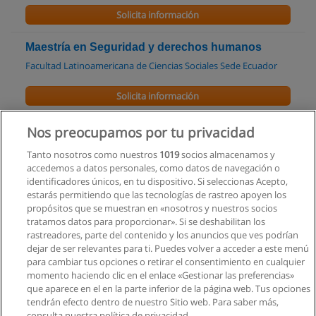
Solicita información
Maestría en Seguridad y derechos humanos
Facultad Latinoamericana de Ciencias Sociales Sede Ecuador
Solicita información
Diplomado Superior en Género y Economía
Nos preocupamos por tu privacidad
Facultad Latinoamericana de Ciencias Sociales Sede Ecuador
Tanto nosotros como nuestros
1019
socios almacenamos y
accedemos a datos personales, como datos de navegación o
Solicita información
identificadores únicos, en tu dispositivo. Si seleccionas Acepto,
estarás permitiendo que las tecnologías de rastreo apoyen los
propósitos que se muestran en «nosotros y nuestros socios
Maestría en Gestión de Empresas - Mención
tratamos datos para proporcionar». Si se deshabilitan los
Pequeñas y Medianas Empresas
rastreadores, parte del contenido y los anuncios que ves podrían
Escuela Politécnica del Ejército
dejar de ser relevantes para ti. Puedes volver a acceder a este menú
para cambiar tus opciones o retirar el consentimiento en cualquier
Solicita información
momento haciendo clic en el enlace «Gestionar las preferencias»
que aparece en el en la parte inferior de la página web. Tus opciones
tendrán efecto dentro de nuestro Sitio web. Para saber más,
consulta nuestra política de privacidad.