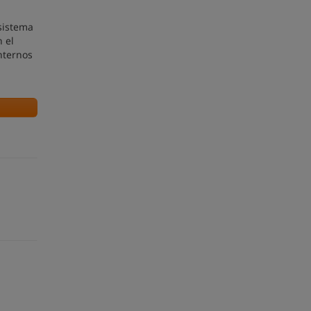
sistema
 el
nternos