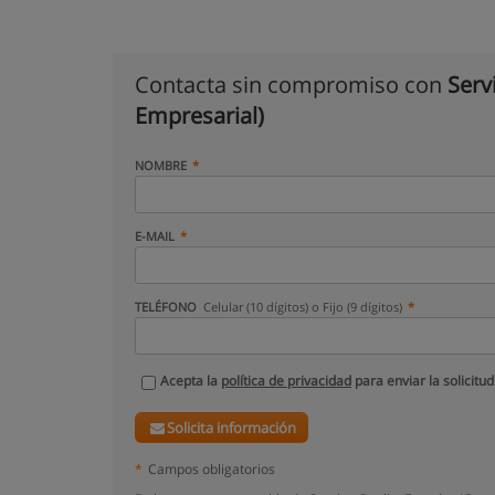
Contacta sin compromiso con
Serv
Empresarial)
NOMBRE
E-MAIL
TELÉFONO
Celular (10 dígitos) o Fijo (9 dígitos)
Acepta la
política de privacidad
para enviar la solicitud
Solicita información
*
Campos obligatorios