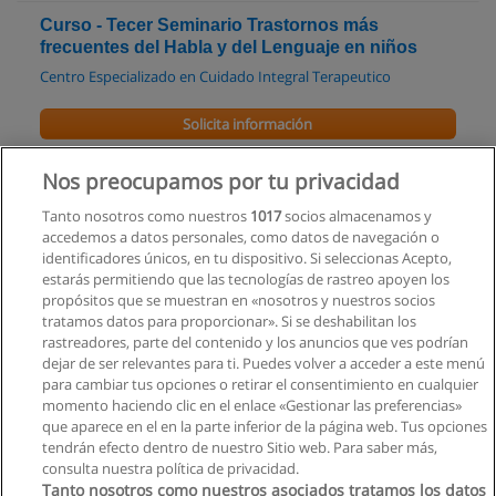
Curso - Tecer Seminario Trastornos más
frecuentes del Habla y del Lenguaje en niños
Centro Especializado en Cuidado Integral Terapeutico
Solicita información
Licenciatura en Enfermeria
Nos preocupamos por tu privacidad
Pontificia Universidad Católica del Ecuador Sede Santo
Tanto nosotros como nuestros
1017
socios almacenamos y
Domingo
accedemos a datos personales, como datos de navegación o
identificadores únicos, en tu dispositivo. Si seleccionas Acepto,
Solicita información
estarás permitiendo que las tecnologías de rastreo apoyen los
propósitos que se muestran en «nosotros y nuestros socios
tratamos datos para proporcionar». Si se deshabilitan los
rastreadores, parte del contenido y los anuncios que ves podrían
dejar de ser relevantes para ti. Puedes volver a acceder a este menú
para cambiar tus opciones o retirar el consentimiento en cualquier
Reglas de uso
momento haciendo clic en el enlace «Gestionar las preferencias»
que aparece en el en la parte inferior de la página web. Tus opciones
Privacidad de datos
tendrán efecto dentro de nuestro Sitio web. Para saber más,
consulta nuestra política de privacidad.
Contactar con Educaedu
Tanto nosotros como nuestros asociados tratamos los datos