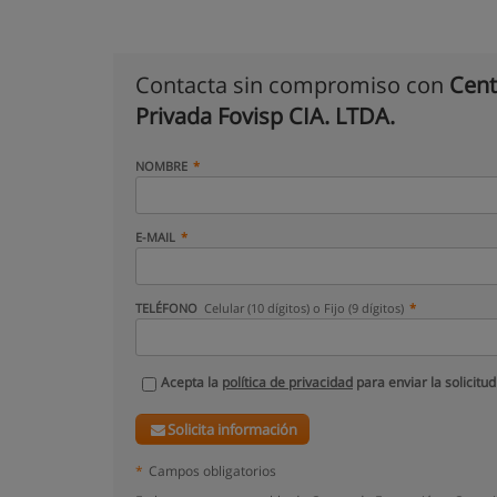
Contacta sin compromiso con
Cent
Privada Fovisp CIA. LTDA.
NOMBRE
E-MAIL
TELÉFONO
Celular (10 dígitos) o Fijo (9 dígitos)
Acepta la
política de privacidad
para enviar la solicitud
Solicita información
*
Campos obligatorios