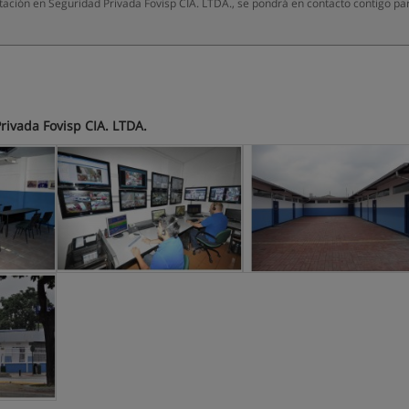
ación en Seguridad Privada Fovisp CIA. LTDA., se pondrá en contacto contigo pa
rivada Fovisp CIA. LTDA.