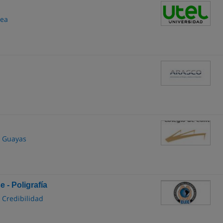
nea
l Guayas
 - Poligrafía
 Credibilidad