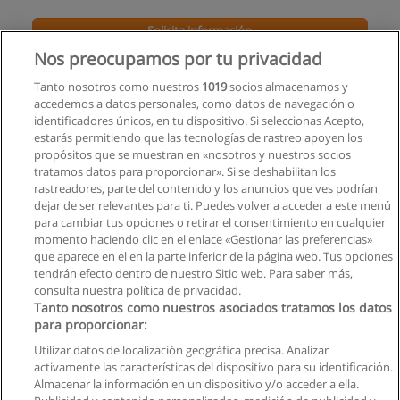
Solicita información
Nos preocupamos por tu privacidad
Curso de Autoestima
Tanto nosotros como nuestros
1019
socios almacenamos y
Centro de Capacitación Cormark
accedemos a datos personales, como datos de navegación o
identificadores únicos, en tu dispositivo. Si seleccionas Acepto,
Solicita información
estarás permitiendo que las tecnologías de rastreo apoyen los
propósitos que se muestran en «nosotros y nuestros socios
tratamos datos para proporcionar». Si se deshabilitan los
Carrera de Psicología Clínica
rastreadores, parte del contenido y los anuncios que ves podrían
Universidad Nacional del Chimborazo
dejar de ser relevantes para ti. Puedes volver a acceder a este menú
para cambiar tus opciones o retirar el consentimiento en cualquier
Solicita información
momento haciendo clic en el enlace «Gestionar las preferencias»
que aparece en el en la parte inferior de la página web. Tus opciones
tendrán efecto dentro de nuestro Sitio web. Para saber más,
consulta nuestra política de privacidad.
Tanto nosotros como nuestros asociados tratamos los datos
para proporcionar:
Reglas de uso
Utilizar datos de localización geográfica precisa. Analizar
activamente las características del dispositivo para su identificación.
Privacidad de datos
Almacenar la información en un dispositivo y/o acceder a ella.