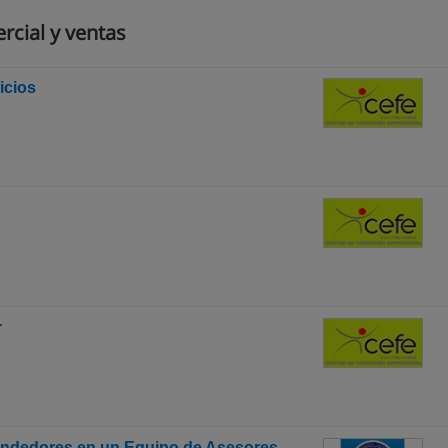
rcial y ventas
icios
r
endedores en un Equipo de Asesores