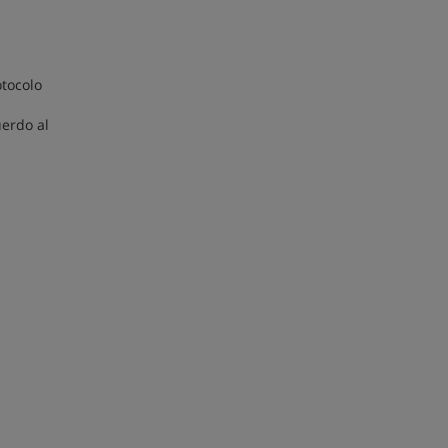
otocolo
uerdo al