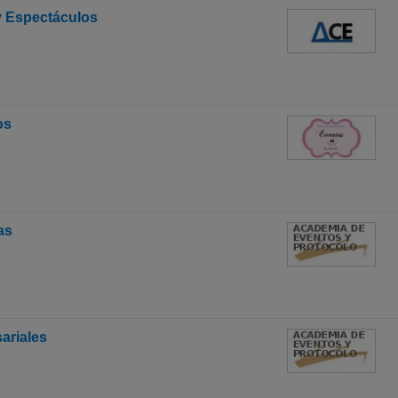
y Espectáculos
os
as
ariales