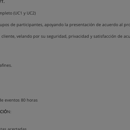
YT.
ompleto (UC1 y UC2)
grupos de participantes, apoyando la presentación de acuerdo al pr
 cliente, velando por su seguridad, privacidad y satisfacción de ac
afines.
 de eventos 80 horas
ACIÓ
N:
stas acertadas