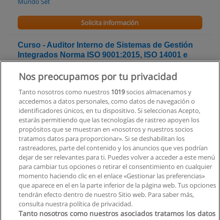
Mundo Set
Solicita información
Curso - Auditor Interno de Sistemas de Gestión
Integrados Norma ISO 9001:2015, ISO 14001 e
ISO 45001
Nos preocupamos por tu privacidad
Service Quality Ecuador (Capacitación & Asesoramiento
Empresarial)
Tanto nosotros como nuestros
1019
socios almacenamos y
accedemos a datos personales, como datos de navegación o
Solicita información
identificadores únicos, en tu dispositivo. Si seleccionas Acepto,
estarás permitiendo que las tecnologías de rastreo apoyen los
propósitos que se muestran en «nosotros y nuestros socios
Curso de Seguridad Alimentaria para Personal
tratamos datos para proporcionar». Si se deshabilitan los
Operativa en Base a Competencias Laborales
rastreadores, parte del contenido y los anuncios que ves podrían
Centro de Capacitación Turistica
dejar de ser relevantes para ti. Puedes volver a acceder a este menú
para cambiar tus opciones o retirar el consentimiento en cualquier
Solicita información
momento haciendo clic en el enlace «Gestionar las preferencias»
que aparece en el en la parte inferior de la página web. Tus opciones
tendrán efecto dentro de nuestro Sitio web. Para saber más,
consulta nuestra política de privacidad.
Tanto nosotros como nuestros asociados tratamos los datos