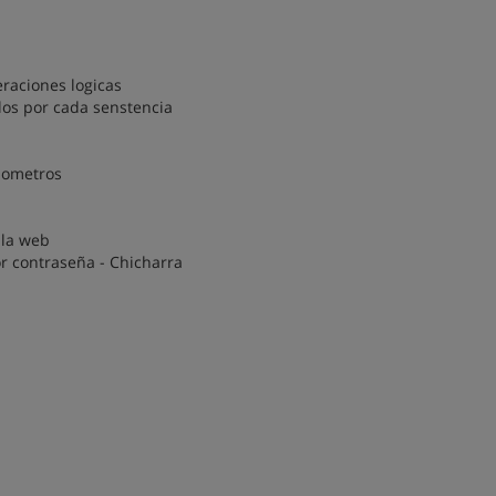
raciones logicas
los por cada senstencia
iometros
 la web
r contraseña - Chicharra