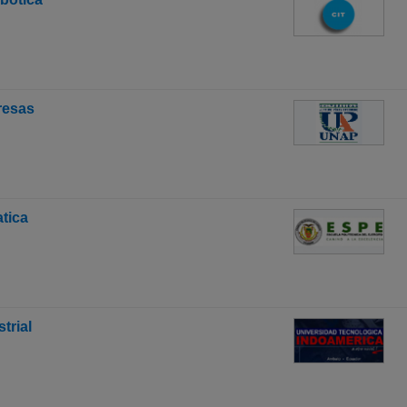
resas
atica
trial