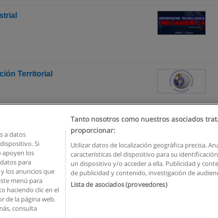
trial
ión Territorial
Tanto nosotros como nuestros asociados trat
proporcionar:
 a datos
ispositivo. Si
Utilizar datos de localización geográfica precisa. An
o apoyen los
características del dispositivo para su identificaci
Reglas de uso
Privacidad de datos
Contactar con Educaedu
 datos para
un dispositivo y/o acceder a ella. Publicidad y con
o y los anuncios que
de publicidad y contenido, investigación de audienci
Copyright © Educaedu Business S.L. - CIF : B-95610580: -
www.educaedu.com.ec
 este menú para
Lista de asociados (proveedores)
o haciendo clic en el
or de la página web.
más, consulta