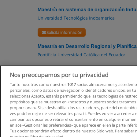
Maestría en sistemas de organización Indus
Universidad Tecnológica Indoamerica
Solicita información
Maestría en Desarrollo Regional y Planificac
Pontificia Universidad Católica del Ecuador
Solicita información
Nos preocupamos por tu privacidad
Tanto nosotros como nuestros
1017
socios almacenamos y accedemos
personales, como datos de navegación o identificadores únicos, en tu d
seleccionas Acepto, estarás permitiendo que las tecnologías de rastre
propósitos que se muestran en «nosotros y nuestros socios tratamos
proporcionar». Si se deshabilitan los rastreadores, parte del contenid
ves podrían dejar de ser relevantes para ti. Puedes volver a acceder a
cambiar tus opciones o retirar el consentimiento en cualquier moment
enlace «Gestionar las preferencias» que aparece en el en la parte inferi
Tus opciones tendrán efecto dentro de nuestro Sitio web. Para saber 
nuestra política de privacidad.