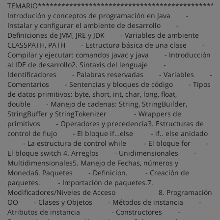
TEMARIO**********************************************
Introdución y conceptos de programación en Java -
Instalar y configurar el ambiente de desarrollo -
Definiciones de JVM, JRE y JDK - Variables de ambiente
CLASSPATH, PATH - Estructura básica de una clase -
Compilar y ejecutar: comandos javac y java - Introducción
al IDE de desarrollo2. Sintaxis del lenguaje -
Identificadores - Palabras reservadas - Variables -
Comentarios - Sentencias y bloques de código - Tipos
de datos primitivos: byte, short, int, char, long, float,
double - Manejo de cadenas: String, StringBuilder,
StringBuffer y StringTokenizer - Wrappers de
primitivos - Operadores y precedencia3. Estructuras de
control de flujo - El bloque if…else - if.. else anidado
- La estructura de control while - El bloque for -
El bloque switch 4. Arreglos - Unidimensionales -
Multidimensionales5. Manejo de Fechas, números y
Moneda6. Paquetes - Definicion. - Creación de
paquetes. - Importación de paquetes.7.
Modificadores/Niveles de Acceso 8. Programación
OO - Clases y Objetos - Métodos de instancia -
Atributos de instancia - Constructores -