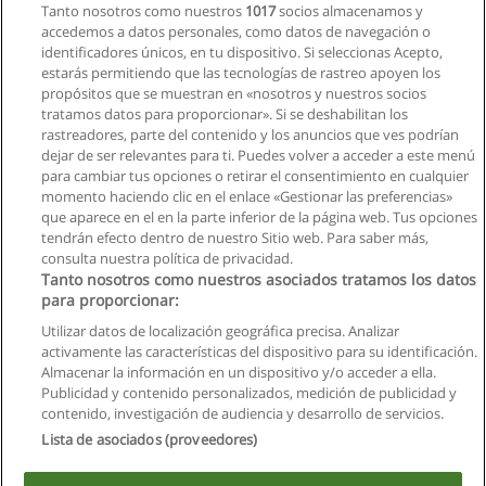
Tanto nosotros como nuestros
1017
socios almacenamos y
accedemos a datos personales, como datos de navegación o
Solicita información
identificadores únicos, en tu dispositivo. Si seleccionas Acepto,
estarás permitiendo que las tecnologías de rastreo apoyen los
propósitos que se muestran en «nosotros y nuestros socios
Maestría en Gerencia de Redes y
tratamos datos para proporcionar». Si se deshabilitan los
Telecomunicaciones
rastreadores, parte del contenido y los anuncios que ves podrían
Escuela Politécnica del Ejército
dejar de ser relevantes para ti. Puedes volver a acceder a este menú
para cambiar tus opciones o retirar el consentimiento en cualquier
Solicita información
momento haciendo clic en el enlace «Gestionar las preferencias»
que aparece en el en la parte inferior de la página web. Tus opciones
tendrán efecto dentro de nuestro Sitio web. Para saber más,
consulta nuestra política de privacidad.
Tanto nosotros como nuestros asociados tratamos los datos
para proporcionar:
Reglas de uso
Utilizar datos de localización geográfica precisa. Analizar
activamente las características del dispositivo para su identificación.
Privacidad de datos
Almacenar la información en un dispositivo y/o acceder a ella.
Publicidad y contenido personalizados, medición de publicidad y
Contactar con Educaedu
contenido, investigación de audiencia y desarrollo de servicios.
Lista de asociados (proveedores)
Copyright © Educaedu Business S.L. - CIF : B-95610580: -
www.educaedu.com.ec