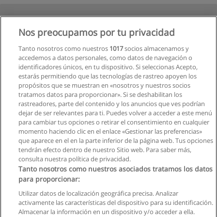
Nos preocupamos por tu privacidad
Tanto nosotros como nuestros
1017
socios almacenamos y
accedemos a datos personales, como datos de navegación o
identificadores únicos, en tu dispositivo. Si seleccionas Acepto,
estarás permitiendo que las tecnologías de rastreo apoyen los
1
2
Siguiente
propósitos que se muestran en «nosotros y nuestros socios
tratamos datos para proporcionar». Si se deshabilitan los
rastreadores, parte del contenido y los anuncios que ves podrían
Página
1
de
2
dejar de ser relevantes para ti. Puedes volver a acceder a este menú
para cambiar tus opciones o retirar el consentimiento en cualquier
Ver cursos históricos
momento haciendo clic en el enlace «Gestionar las preferencias»
que aparece en el en la parte inferior de la página web. Tus opciones
tendrán efecto dentro de nuestro Sitio web. Para saber más,
consulta nuestra política de privacidad.
Tanto nosotros como nuestros asociados tratamos los datos
para proporcionar:
Reglas de uso
Utilizar datos de localización geográfica precisa. Analizar
activamente las características del dispositivo para su identificación.
Privacidad de datos
Almacenar la información en un dispositivo y/o acceder a ella.