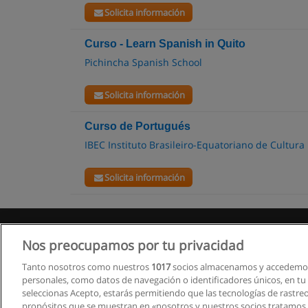
Solicita información
Curso - Learn Spanish in Quito
Pichincha Spanish School
Solicita información
Curso de Portugués
IBEC Instituto Brasileiro-Equatoriano de Cultura
Solicita información
Nos preocupamos por tu privacidad
Tanto nosotros como nuestros
1017
socios almacenamos y accedemos
personales, como datos de navegación o identificadores únicos, en tu d
seleccionas Acepto, estarás permitiendo que las tecnologías de rastre
propósitos que se muestran en «nosotros y nuestros socios tratamos