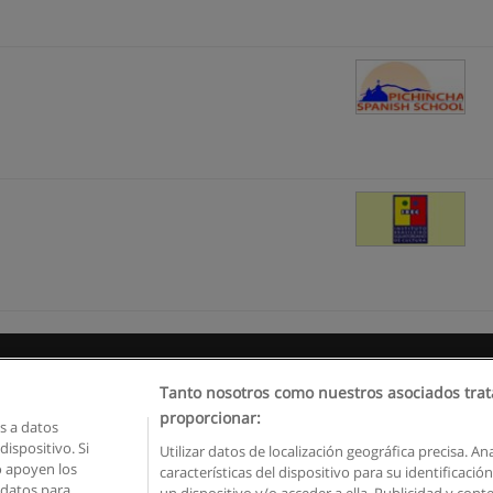
Reglas de uso
Privacidad de datos
Contactar con Educaedu
Tanto nosotros como nuestros asociados trat
proporcionar:
 a datos
Copyright © Educaedu Business S.L. - CIF : B-95610580: -
www.educaedu.com.ec
ispositivo. Si
Utilizar datos de localización geográfica precisa. An
o apoyen los
características del dispositivo para su identificaci
 datos para