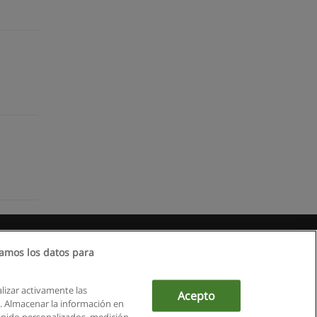
amos los datos para
alizar activamente las
Acepto
ón. Almacenar la información en