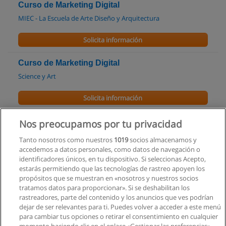
Curso de Marketing Digital
MIEC - La Escuela de Arte Diseño y Arquitectura
Solicita información
Curso de Marketing Digital
Science y Art
Solicita información
Curso de Community Management
Nos preocupamos por tu privacidad
Accionar Capacitación Estratégica
Tanto nosotros como nuestros
1019
socios almacenamos y
accedemos a datos personales, como datos de navegación o
Solicita información
identificadores únicos, en tu dispositivo. Si seleccionas Acepto,
estarás permitiendo que las tecnologías de rastreo apoyen los
propósitos que se muestran en «nosotros y nuestros socios
Curso de Community Management. Manejo de
tratamos datos para proporcionar». Si se deshabilitan los
Redes Sociales y Ventas por Internet
rastreadores, parte del contenido y los anuncios que ves podrían
Centro de Capacitación Turistica
dejar de ser relevantes para ti. Puedes volver a acceder a este menú
para cambiar tus opciones o retirar el consentimiento en cualquier
Solicita información