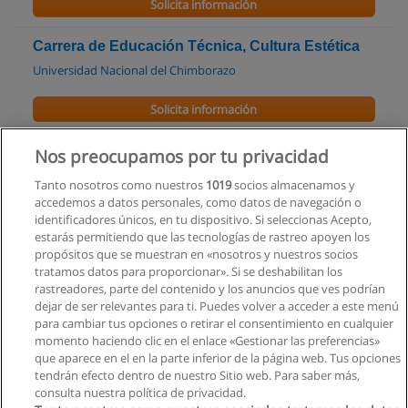
Solicita información
Carrera de Educación Técnica, Cultura Estética
Universidad Nacional del Chimborazo
Solicita información
Maestría en Gerencia Educativa
Nos preocupamos por tu privacidad
Universidad Andina Simón Bolívar
Tanto nosotros como nuestros
1019
socios almacenamos y
accedemos a datos personales, como datos de navegación o
Solicita información
identificadores únicos, en tu dispositivo. Si seleccionas Acepto,
estarás permitiendo que las tecnologías de rastreo apoyen los
propósitos que se muestran en «nosotros y nuestros socios
Especialización Superior en Gerencia Educativa
tratamos datos para proporcionar». Si se deshabilitan los
(Segunda llamada)
rastreadores, parte del contenido y los anuncios que ves podrían
Universidad Andina Simón Bolívar
dejar de ser relevantes para ti. Puedes volver a acceder a este menú
para cambiar tus opciones o retirar el consentimiento en cualquier
Solicita información
momento haciendo clic en el enlace «Gestionar las preferencias»
que aparece en el en la parte inferior de la página web. Tus opciones
tendrán efecto dentro de nuestro Sitio web. Para saber más,
consulta nuestra política de privacidad.