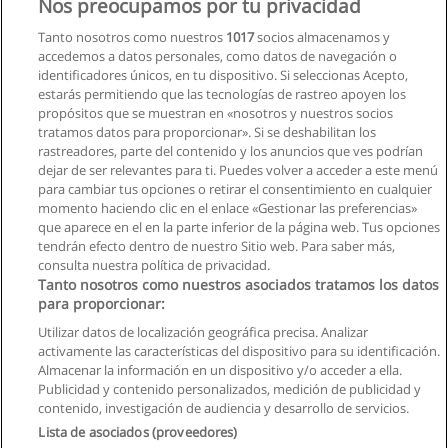
Nos preocupamos por tu privacidad
Corporación Internacional de Educación Superior CIIDECO
Tanto nosotros como nuestros
1017
socios almacenamos y
accedemos a datos personales, como datos de navegación o
Solicita información
identificadores únicos, en tu dispositivo. Si seleccionas Acepto,
estarás permitiendo que las tecnologías de rastreo apoyen los
propósitos que se muestran en «nosotros y nuestros socios
Curso de Instrumentos para una Efectiva Gestión
tratamos datos para proporcionar». Si se deshabilitan los
Ambiental
rastreadores, parte del contenido y los anuncios que ves podrían
Centro de Formación Empresarial
dejar de ser relevantes para ti. Puedes volver a acceder a este menú
para cambiar tus opciones o retirar el consentimiento en cualquier
Solicita información
momento haciendo clic en el enlace «Gestionar las preferencias»
que aparece en el en la parte inferior de la página web. Tus opciones
tendrán efecto dentro de nuestro Sitio web. Para saber más,
consulta nuestra política de privacidad.
Tanto nosotros como nuestros asociados tratamos los datos
para proporcionar:
Reglas de uso
Utilizar datos de localización geográfica precisa. Analizar
activamente las características del dispositivo para su identificación.
Privacidad de datos
Almacenar la información en un dispositivo y/o acceder a ella.
Publicidad y contenido personalizados, medición de publicidad y
Contactar con Educaedu
contenido, investigación de audiencia y desarrollo de servicios.
Lista de asociados (proveedores)
Copyright © Educaedu Business S.L. - CIF : B-95610580: -