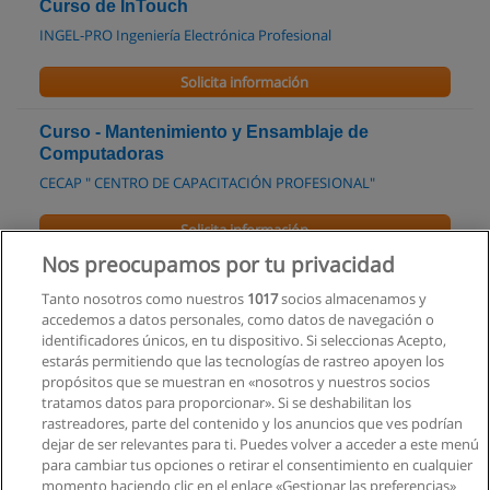
Curso de InTouch
INGEL-PRO Ingeniería Electrónica Profesional
Solicita información
Curso - Mantenimiento y Ensamblaje de
Computadoras
CECAP " CENTRO DE CAPACITACIÓN PROFESIONAL"
Solicita información
Nos preocupamos por tu privacidad
Curso: Formando Técnicos en Alarmas - Quito
Tanto nosotros como nuestros
1017
socios almacenamos y
Nova Security S.A.
accedemos a datos personales, como datos de navegación o
identificadores únicos, en tu dispositivo. Si seleccionas Acepto,
Solicita información
estarás permitiendo que las tecnologías de rastreo apoyen los
propósitos que se muestran en «nosotros y nuestros socios
tratamos datos para proporcionar». Si se deshabilitan los
Ingeniería Comercial con mención en Empresas
rastreadores, parte del contenido y los anuncios que ves podrían
Universidad Alfredo Perez Guerrero
dejar de ser relevantes para ti. Puedes volver a acceder a este menú
para cambiar tus opciones o retirar el consentimiento en cualquier
Solicita información
momento haciendo clic en el enlace «Gestionar las preferencias»