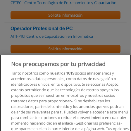
CETEC - Centro Tecnológico de Entrenamiento y Capacitación
Solicita información
Operador Profesional de PC
AITI-PICI Centro de Capacitación en Informática
Solicita información
Curso Analista SOA (Generación 2) Certificado
Nos preocupamos por tu privacidad
por SOA School
Tanto nosotros como nuestros
1019
socios almacenamos y
Itehl Consulting - Ecuador
accedemos a datos personales, como datos de navegación o
identificadores únicos, en tu dispositivo. Si seleccionas Acepto,
Solicita información
estarás permitiendo que las tecnologías de rastreo apoyen los
propósitos que se muestran en «nosotros y nuestros socios
tratamos datos para proporcionar». Si se deshabilitan los
Curso Seminario de Micro EXCEL
rastreadores, parte del contenido y los anuncios que ves podrían
AITI-PICI Centro de Capacitación en Informática
dejar de ser relevantes para ti. Puedes volver a acceder a este menú
para cambiar tus opciones o retirar el consentimiento en cualquier
Solicita información
momento haciendo clic en el enlace «Gestionar las preferencias»
que aparece en el en la parte inferior de la página web. Tus opciones