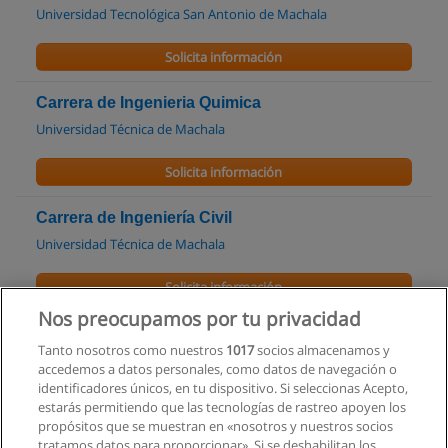
Universidad Tecnológica San Antonio de Machala
Solicita información
Carrera de Ingenieria Quimica
Universidad Técnica de Machala
Solicita información
Carrera de Ingeniería Civil
Universidad Técnica de Machala
Solicita información
Nos preocupamos por tu privacidad
Maestría en Gestión de la Construcción
Tanto nosotros como nuestros
1017
socios almacenamos y
Universidad Técnica de Machala
accedemos a datos personales, como datos de navegación o
identificadores únicos, en tu dispositivo. Si seleccionas Acepto,
Solicita información
estarás permitiendo que las tecnologías de rastreo apoyen los
propósitos que se muestran en «nosotros y nuestros socios
tratamos datos para proporcionar». Si se deshabilitan los
Maestría en Ingeniería de la Construcción