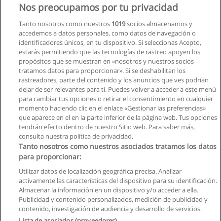
Nos preocupamos por tu privacidad
Tanto nosotros como nuestros
1019
socios almacenamos y
accedemos a datos personales, como datos de navegación o
identificadores únicos, en tu dispositivo. Si seleccionas Acepto,
estarás permitiendo que las tecnologías de rastreo apoyen los
1
2
Siguiente
propósitos que se muestran en «nosotros y nuestros socios
tratamos datos para proporcionar». Si se deshabilitan los
rastreadores, parte del contenido y los anuncios que ves podrían
Página
1
de
2
dejar de ser relevantes para ti. Puedes volver a acceder a este menú
para cambiar tus opciones o retirar el consentimiento en cualquier
Ver cursos históricos
momento haciendo clic en el enlace «Gestionar las preferencias»
que aparece en el en la parte inferior de la página web. Tus opciones
tendrán efecto dentro de nuestro Sitio web. Para saber más,
consulta nuestra política de privacidad.
Tanto nosotros como nuestros asociados tratamos los datos
para proporcionar:
Reglas de uso
Utilizar datos de localización geográfica precisa. Analizar
activamente las características del dispositivo para su identificación.
Privacidad de datos
Almacenar la información en un dispositivo y/o acceder a ella.
Publicidad y contenido personalizados, medición de publicidad y
Contactar con Educaedu
contenido, investigación de audiencia y desarrollo de servicios.
Lista de asociados (proveedores)