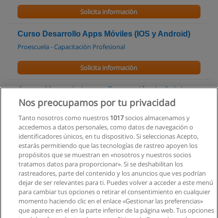
Solicita información
Curso Desarrollo Apps Móviles (IOS y Android)
Proescuela - Capacitación Profesional
Solicita información
Curso: Mantenimiento y Reparación de Celulares
y Tablets
Nos preocupamos por tu privacidad
Proescuela - Capacitación Profesional
Tanto nosotros como nuestros
1017
socios almacenamos y
accedemos a datos personales, como datos de navegación o
Solicita información
identificadores únicos, en tu dispositivo. Si seleccionas Acepto,
estarás permitiendo que las tecnologías de rastreo apoyen los
propósitos que se muestran en «nosotros y nuestros socios
Curso Reparación y Mantenimiento de Celulares
tratamos datos para proporcionar». Si se deshabilitan los
y Tablets
rastreadores, parte del contenido y los anuncios que ves podrían
ICE Instituto - Capacitación & Asesoría
dejar de ser relevantes para ti. Puedes volver a acceder a este menú
para cambiar tus opciones o retirar el consentimiento en cualquier
Solicita información
momento haciendo clic en el enlace «Gestionar las preferencias»
que aparece en el en la parte inferior de la página web. Tus opciones