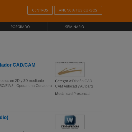
CENTROS
ANUNCIA TUS CURSOS
POSGRADO
SEMINARIO
putador CAD/CAM
Categoría:
 bocetos en 2D y 3D mediante
Diseño CAD-
SO/EIA 3.- Operar una Cortadora
CAM Autocad y Autoarq
Modalidad:
Presencial
dio)