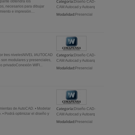
Categoría:
ante obtendrá los
Diseño CAD-
os, necesarios para dibujar
CAM Autocad y Autoarq
iento e impresión....
Modalidad:
Presencial
Categoría:
 tres nivelesNIVEL IAUTOCAD
Diseño CAD-
on modulares y presenciales,
CAM Autocad y Autoarq
 privadoConexión WIFI...
Modalidad:
Presencial
Categoría:
rramientas de AutoCAD. • Modelar
Diseño CAD-
 • Podrá optimizar el diseño y
CAM Autocad y Autoarq
Modalidad:
Presencial