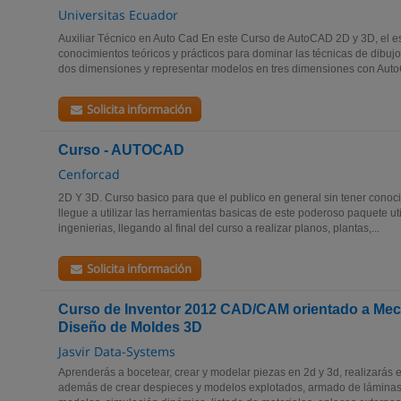
Universitas Ecuador
Auxiliar Técnico en Auto Cad En este Curso de AutoCAD 2D y 3D, el es
conocimientos teóricos y prácticos para dominar las técnicas de dibujo
dos dimensiones y representar modelos en tres dimensiones con Auto
Solicita información
Curso - AUTOCAD
Cenforcad
2D Y 3D. Curso basico para que el publico en general sin tener conoc
llegue a utilizar las herramientas basicas de este poderoso paquete ut
ingenierias, llegando al final del curso a realizar planos, plantas,...
Solicita información
Curso de Inventor 2012 CAD/CAM orientado a Mecá
Diseño de Moldes 3D
Jasvir Data-Systems
Aprenderás a bocetear, crear y modelar piezas en 2d y 3d, realizará
además de crear despieces y modelos explotados, armado de láminas,