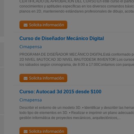
CERTIFICADO DE APROBACIÓN DEL CURSO En este curso el particip
conocimientos y aptitudes específicas en los diversos comandos básic
planos en 2D, manteniendo estándares profesionales de dibujo, acotam
Solicita información
Curso de Diseñador Mecánico Digital
Cimapensa
PROGRAMA DE DISEÑADOR MECÁNICO DIGITALEstá conformado por
2D NIVEL IIAUTOCAD 3D NIVEL IIIAUTODESK INVENTOR Los cursos s
los sábados según cronograma, de 8:00 a 17:00Contamos con parqueo
Solicita información
Curso: Autocad 3d 2015 desde $100
Cimapensa
Describir el entorno de un modelo 3D. • Identificar y describir las he
todo tipo de elementos en 3D. • Realizar e imprimir un plano adecuado.
gestión informática de proyectos mecánicos, arquitectónicos,...
Solicita información