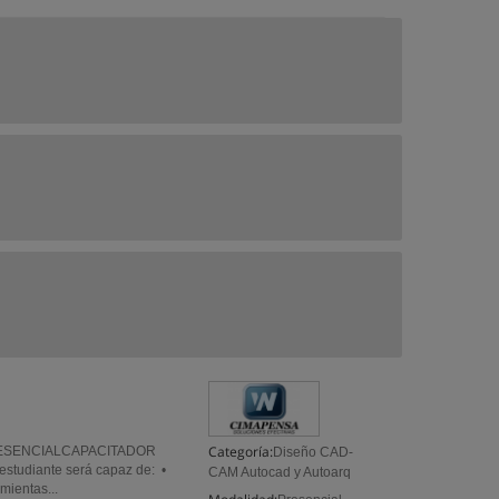
Categoría:
RESENCIALCAPACITADOR
Diseño CAD-
tudiante será capaz de: •
CAM Autocad y Autoarq
mientas...