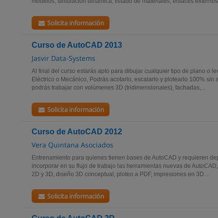
modelos, simulación dinámica, listado de materiales, enlaces externos,
Solicita información
Curso de AutoCAD 2013
Jasvir Data-Systems
Al final del curso estarás apto para dibujar cualquier tipo de plano o l
Eléctrico o Mecánico, Podrás acotarlo, escalarlo y plotearlo 100% sin
podrás trabajar con volúmenes 3D (tridimensionales), fachadas,...
Solicita información
Curso de AutoCAD 2012
Vera Quintana Asociados
Entrenamiento para quienes tienen bases de AutoCAD y requieren dep
incorporar en su flujo de trabajo las herramientas nuevas de AutoCAD,
2D y 3D, diseño 3D conceptual, ploteo a PDF, impresiones en 3D....
Solicita información