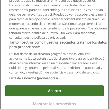
propósitos que se muestran en «nosotros y nuestros socios
tratamos datos para proporcionar». Si se deshabilitan los
Curso de AutoCAD 3D
rastreadores, parte del contenido y los anuncios que ves podrían
CETEC - Centro Tecnológico de Entrenamiento y Capacitación
dejar de ser relevantes para ti. Puedes volver a acceder a este menú
para cambiar tus opciones o retirar el consentimiento en cualquier
Solicita información
momento haciendo clic en el enlace «Gestionar las preferencias»
que aparece en el en la parte inferior de la página web. Tus opciones
tendrán efecto dentro de nuestro Sitio web. Para saber más,
consulta nuestra política de privacidad.
Tanto nosotros como nuestros asociados tratamos los datos
para proporcionar:
Reglas de uso
Utilizar datos de localización geográfica precisa. Analizar
activamente las características del dispositivo para su identificación.
Privacidad de datos
Almacenar la información en un dispositivo y/o acceder a ella.
Publicidad y contenido personalizados, medición de publicidad y
Contactar con Educaedu
contenido, investigación de audiencia y desarrollo de servicios.
Lista de asociados (proveedores)
Copyright © Educaedu Business S.L. - CIF : B-95610580: -
www.educaedu.com.ec
Acepto
Mostrar los propósitos