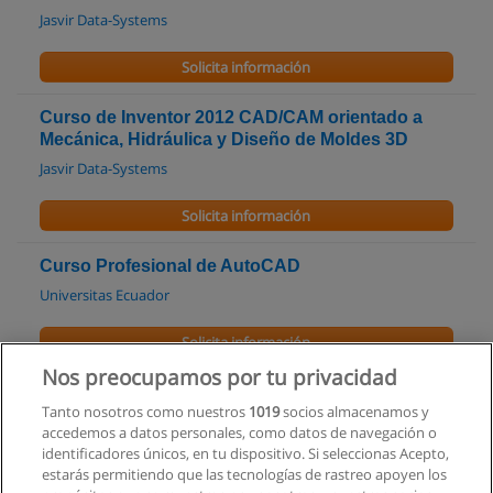
Jasvir Data-Systems
Solicita información
Curso de Inventor 2012 CAD/CAM orientado a
Mecánica, Hidráulica y Diseño de Moldes 3D
Jasvir Data-Systems
Solicita información
Curso Profesional de AutoCAD
Universitas Ecuador
Solicita información
Nos preocupamos por tu privacidad
Curso Autocad 2D Y 3D
Tanto nosotros como nuestros
1019
socios almacenamos y
Amatic
accedemos a datos personales, como datos de navegación o
identificadores únicos, en tu dispositivo. Si seleccionas Acepto,
Solicita información
estarás permitiendo que las tecnologías de rastreo apoyen los