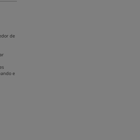
edor de
ar
es
eando e