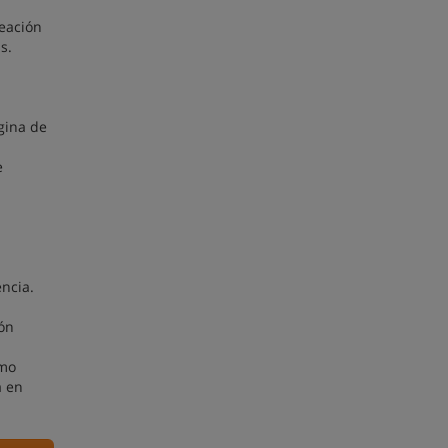
reación
s.
gina de
e
ncia.
ión
ómo
a en