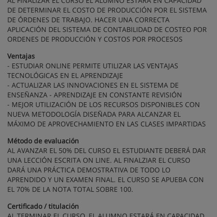
AL FINALIZAR EL CURSO EL ALUMNO ESTARÁ EN CAPACIDAD
DE DETERMINAR EL COSTO DE PRODUCCIÓN POR EL SISTEMA
DE ÓRDENES DE TRABAJO. HACER UNA CORRECTA
APLICACIÓN DEL SISTEMA DE CONTABILIDAD DE COSTEO POR
ORDENES DE PRODUCCIÓN Y COSTOS POR PROCESOS
Ventajas
- ESTUDIAR ONLINE PERMITE UTILIZAR LAS VENTAJAS
TECNOLÓGICAS EN EL APRENDIZAJE
- ACTUALIZAR LAS INNOVACIONES EN EL SISTEMA DE
ENSEÑANZA - APRENDIZAJE EN CONSTANTE REVISIÓN
- MEJOR UTILIZACIÓN DE LOS RECURSOS DISPONIBLES CON
NUEVA METODOLOGÍA DISEÑADA PARA ALCANZAR EL
MÁXIMO DE APROVECHAMIENTO EN LAS CLASES IMPARTIDAS
Método de evaluación
AL AVANZAR EL 50% DEL CURSO EL ESTUDIANTE DEBERÁ DAR
UNA LECCIÓN ESCRITA ON LINE. AL FINALZIAR EL CURSO
DARÁ UNA PRÁCTICA DEMOSTRATIVA DE TODO LO
APRENDIDO Y UN EXAMEN FINAL. EL CURSO SE APUEBA CON
EL 70% DE LA NOTA TOTAL SOBRE 100.
Certificado / titulación
AL TERMINAR EL CURSO, EL ALUMNO ESTARÁ EN CAPACIDAD