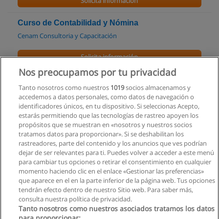
Solicita información
Curso de Contabilidad y Nómina
Cenam Consultoria y Capacitación
Solicita información
Nos preocupamos por tu privacidad
Curso de Crédito y Cobranzas
Tanto nosotros como nuestros
1019
socios almacenamos y
IDEPRO - Instituto de Desarrollo Profesional
accedemos a datos personales, como datos de navegación o
identificadores únicos, en tu dispositivo. Si seleccionas Acepto,
Solicita información
estarás permitiendo que las tecnologías de rastreo apoyen los
propósitos que se muestran en «nosotros y nuestros socios
tratamos datos para proporcionar». Si se deshabilitan los
Curso: Contabilidad para Todos
rastreadores, parte del contenido y los anuncios que ves podrían
Factor Humano
dejar de ser relevantes para ti. Puedes volver a acceder a este menú
para cambiar tus opciones o retirar el consentimiento en cualquier
Solicita información
momento haciendo clic en el enlace «Gestionar las preferencias»
que aparece en el en la parte inferior de la página web. Tus opciones
tendrán efecto dentro de nuestro Sitio web. Para saber más,
consulta nuestra política de privacidad.
Tanto nosotros como nuestros asociados tratamos los datos
para proporcionar: