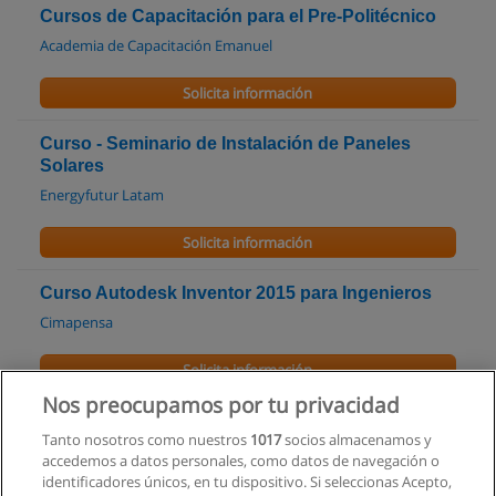
Cursos de Capacitación para el Pre-Politécnico
Academia de Capacitación Emanuel
Solicita información
Curso - Seminario de Instalación de Paneles
Solares
Energyfutur Latam
Solicita información
Curso Autodesk Inventor 2015 para Ingenieros
Cimapensa
Solicita información
Nos preocupamos por tu privacidad
Curso: Metrología y Calibración
Tanto nosotros como nuestros
1017
socios almacenamos y
Clapam - Capacitación Entre Profesionales
accedemos a datos personales, como datos de navegación o
identificadores únicos, en tu dispositivo. Si seleccionas Acepto,