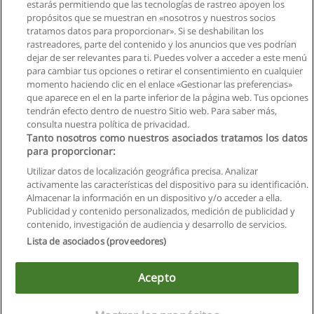
Solicita información
estarás permitiendo que las tecnologías de rastreo apoyen los
propósitos que se muestran en «nosotros y nuestros socios
tratamos datos para proporcionar». Si se deshabilitan los
Ingenieria en Geologia
rastreadores, parte del contenido y los anuncios que ves podrían
Escuela Superior Politécnica del Litoral
dejar de ser relevantes para ti. Puedes volver a acceder a este menú
para cambiar tus opciones o retirar el consentimiento en cualquier
Solicita información
momento haciendo clic en el enlace «Gestionar las preferencias»
que aparece en el en la parte inferior de la página web. Tus opciones
tendrán efecto dentro de nuestro Sitio web. Para saber más,
consulta nuestra política de privacidad.
Tanto nosotros como nuestros asociados tratamos los datos
para proporcionar:
Reglas de uso
Utilizar datos de localización geográfica precisa. Analizar
activamente las características del dispositivo para su identificación.
Privacidad de datos
Almacenar la información en un dispositivo y/o acceder a ella.
Publicidad y contenido personalizados, medición de publicidad y
Contactar con Educaedu
contenido, investigación de audiencia y desarrollo de servicios.
Lista de asociados (proveedores)
Copyright © Educaedu Business S.L. - CIF : B-95610580: -
www.educaedu.com.ec
Acepto