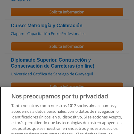
Solicita información
Curso: Metrología y Calibración
Clapam - Capacitación Entre Profesionales
Solicita información
Diplomado Superior, Contrucción y
Conservación de Carreteras (on line)
Universidad Católica de Santiago de Guayaquil
Solicita información
Nos preocupamos por tu privacidad
Ingenieria en Geologia
Tanto nosotros como nuestros
1017
socios almacenamos y
Escuela Superior Politécnica del Litoral
accedemos a datos personales, como datos de navegación o
identificadores únicos, en tu dispositivo. Si seleccionas Acepto,
Solicita información
estarás permitiendo que las tecnologías de rastreo apoyen los
propósitos que se muestran en «nosotros y nuestros socios