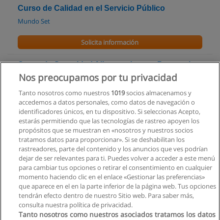
Curso de Calidad en el Servicio Público
Mundo Set
Solicita información
Curso de Seguridad Alimentaria para Personal
Operativa en Base a Competencias Laborales
Nos preocupamos por tu privacidad
Centro de Capacitación Turistica
Tanto nosotros como nuestros
1019
socios almacenamos y
accedemos a datos personales, como datos de navegación o
Solicita información
identificadores únicos, en tu dispositivo. Si seleccionas Acepto,
estarás permitiendo que las tecnologías de rastreo apoyen los
propósitos que se muestran en «nosotros y nuestros socios
Curso Intensivo de Formación y Especialización
tratamos datos para proporcionar». Si se deshabilitan los
de Peritos
rastreadores, parte del contenido y los anuncios que ves podrían
Colegio de Peritos
dejar de ser relevantes para ti. Puedes volver a acceder a este menú
para cambiar tus opciones o retirar el consentimiento en cualquier
Solicita información
momento haciendo clic en el enlace «Gestionar las preferencias»
que aparece en el en la parte inferior de la página web. Tus opciones
tendrán efecto dentro de nuestro Sitio web. Para saber más,
consulta nuestra política de privacidad.
Tanto nosotros como nuestros asociados tratamos los datos