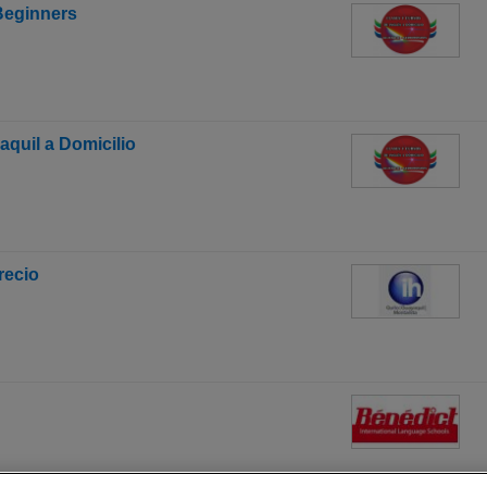
 Beginners
aquil a Domicilio
recio