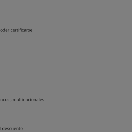
der certificarse
ancos , multinacionales
l descuento