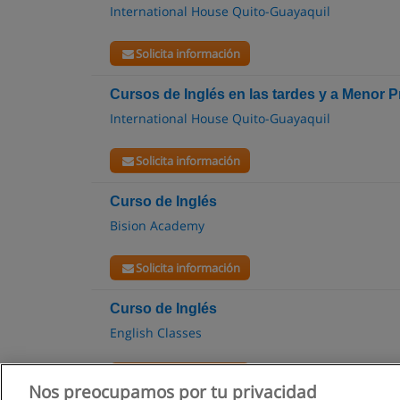
International House Quito-Guayaquil
Solicita información
Cursos de Inglés en las tardes y a Menor P
International House Quito-Guayaquil
Solicita información
Curso de Inglés
Bision Academy
Solicita información
Curso de Inglés
English Classes
Solicita información
Nos preocupamos por tu privacidad