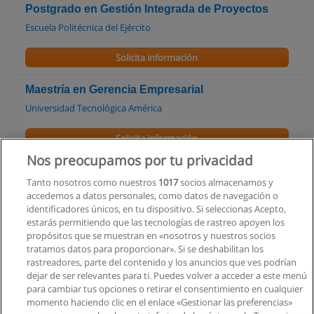
Postgrado en Gestión Integrada de Proyectos
Escuela Politécnica del Ejército
Solicita información
Maestría en Gerencia Empresarial
Universidad Tecnológica América
Solicita información
Nos preocupamos por tu privacidad
Maestría en Desarrollo Local y territorio
Tanto nosotros como nuestros
1017
socios almacenamos y
Facultad Latinoamericana de Ciencias Sociales Sede Ecuador
accedemos a datos personales, como datos de navegación o
identificadores únicos, en tu dispositivo. Si seleccionas Acepto,
Solicita información
estarás permitiendo que las tecnologías de rastreo apoyen los
propósitos que se muestran en «nosotros y nuestros socios
tratamos datos para proporcionar». Si se deshabilitan los
MBA en Dirección Estratégica
rastreadores, parte del contenido y los anuncios que ves podrían
UIDE - Universidad Internacional de Ecuador
dejar de ser relevantes para ti. Puedes volver a acceder a este menú
para cambiar tus opciones o retirar el consentimiento en cualquier
Solicita información
momento haciendo clic en el enlace «Gestionar las preferencias»