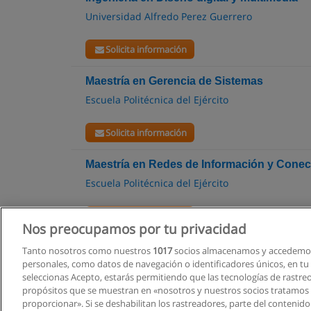
Universidad Alfredo Perez Guerrero
Solicita información
Maestría en Gerencia de Sistemas
Escuela Politécnica del Ejército
Solicita información
Maestría en Redes de Información y Conec
Escuela Politécnica del Ejército
Solicita información
Nos preocupamos por tu privacidad
Tanto nosotros como nuestros
1017
socios almacenamos y accedemos
personales, como datos de navegación o identificadores únicos, en tu d
seleccionas Acepto, estarás permitiendo que las tecnologías de rastre
propósitos que se muestran en «nosotros y nuestros socios tratamos
proporcionar». Si se deshabilitan los rastreadores, parte del contenid