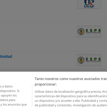
tividad
Tanto nosotros como nuestros asociados trat
proporcionar:
 a datos
ispositivo. Si
Utilizar datos de localización geográfica precisa. An
o apoyen los
características del dispositivo para su identificaci
Reglas de uso
Privacidad de datos
Contactar con Educaedu
 datos para
un dispositivo y/o acceder a ella. Publicidad y con
o y los anuncios que
de publicidad y contenido, investigación de audienci