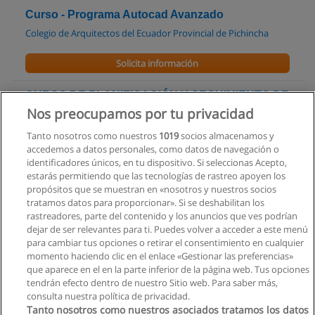
Curso - Programa Autocad Avanzado
Colegio de Arquitectos del Ecuador Provincial de Pichincha
Solicita información
CURSO DE PLANIFICACIÓN Y SEGUIMIENTO DE
PROYECTOS MEDIANTE MS PROJECT
Nos preocupamos por tu privacidad
Colegio de Arquitectos del Ecuador Provincial de Pichincha
Tanto nosotros como nuestros
1019
socios almacenamos y
accedemos a datos personales, como datos de navegación o
Solicita información
identificadores únicos, en tu dispositivo. Si seleccionas Acepto,
estarás permitiendo que las tecnologías de rastreo apoyen los
propósitos que se muestran en «nosotros y nuestros socios
AUDITORÍA GUBERNAMENTAL Y AMBIENTAL
tratamos datos para proporcionar». Si se deshabilitan los
EN PROYECTOS DE CONSTRUCCIÓN
rastreadores, parte del contenido y los anuncios que ves podrían
Cámara de la Construcción
dejar de ser relevantes para ti. Puedes volver a acceder a este menú
para cambiar tus opciones o retirar el consentimiento en cualquier
Solicita información
momento haciendo clic en el enlace «Gestionar las preferencias»
que aparece en el en la parte inferior de la página web. Tus opciones
tendrán efecto dentro de nuestro Sitio web. Para saber más,
consulta nuestra política de privacidad.
Tanto nosotros como nuestros asociados tratamos los datos