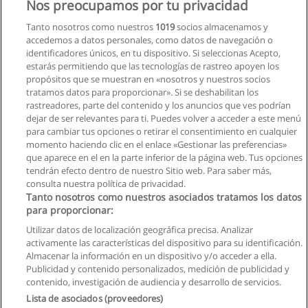
sistemas
Nos preocupamos por tu privacidad
Universidad Ecotec
Tanto nosotros como nuestros
1019
socios almacenamos y
accedemos a datos personales, como datos de navegación o
Solicita información
identificadores únicos, en tu dispositivo. Si seleccionas Acepto,
estarás permitiendo que las tecnologías de rastreo apoyen los
propósitos que se muestran en «nosotros y nuestros socios
Carrera de Ingeniería de Sistemas
tratamos datos para proporcionar». Si se deshabilitan los
Computacionales
rastreadores, parte del contenido y los anuncios que ves podrían
Universidad Católica de Santiago de Guayaquil
dejar de ser relevantes para ti. Puedes volver a acceder a este menú
para cambiar tus opciones o retirar el consentimiento en cualquier
Solicita información
momento haciendo clic en el enlace «Gestionar las preferencias»
que aparece en el en la parte inferior de la página web. Tus opciones
tendrán efecto dentro de nuestro Sitio web. Para saber más,
consulta nuestra política de privacidad.
Tanto nosotros como nuestros asociados tratamos los datos
para proporcionar:
Reglas de uso
Utilizar datos de localización geográfica precisa. Analizar
activamente las características del dispositivo para su identificación.
Privacidad de datos
Almacenar la información en un dispositivo y/o acceder a ella.
Publicidad y contenido personalizados, medición de publicidad y
Contactar con Educaedu
contenido, investigación de audiencia y desarrollo de servicios.
Lista de asociados (proveedores)
Copyright © Educaedu Business S.L. - CIF : B-95610580: -