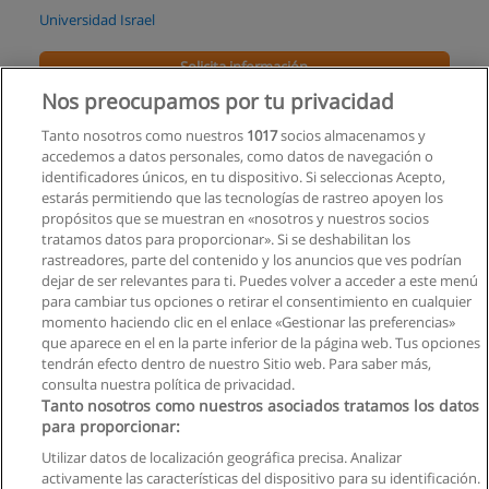
Universidad Israel
Solicita información
Nos preocupamos por tu privacidad
Diplomado Gerente Comercial de Automóviles
Tanto nosotros como nuestros
1017
socios almacenamos y
Corporación Internacional de Educación Superior CIIDECO
accedemos a datos personales, como datos de navegación o
identificadores únicos, en tu dispositivo. Si seleccionas Acepto,
Solicita información
estarás permitiendo que las tecnologías de rastreo apoyen los
propósitos que se muestran en «nosotros y nuestros socios
tratamos datos para proporcionar». Si se deshabilitan los
Proceso de Coaching Comercial
rastreadores, parte del contenido y los anuncios que ves podrían
TeVendemos
dejar de ser relevantes para ti. Puedes volver a acceder a este menú
para cambiar tus opciones o retirar el consentimiento en cualquier
Solicita información
momento haciendo clic en el enlace «Gestionar las preferencias»
que aparece en el en la parte inferior de la página web. Tus opciones
tendrán efecto dentro de nuestro Sitio web. Para saber más,
consulta nuestra política de privacidad.
Tanto nosotros como nuestros asociados tratamos los datos
para proporcionar:
Reglas de uso
Utilizar datos de localización geográfica precisa. Analizar
activamente las características del dispositivo para su identificación.
Privacidad de datos