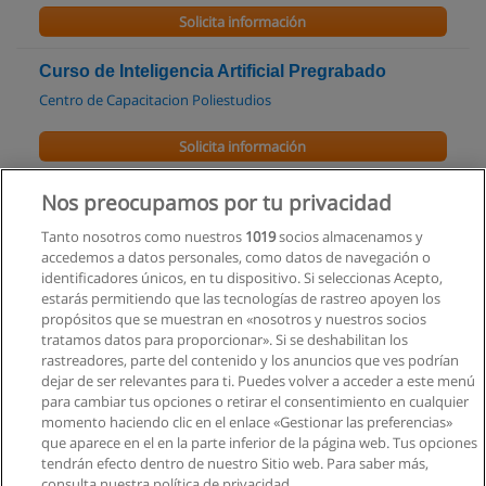
Solicita información
Curso de Inteligencia Artificial Pregrabado
Centro de Capacitacion Poliestudios
Solicita información
Carrera Tecnología Superior en Redes y
Nos preocupamos por tu privacidad
Telecomunicaciones
Tanto nosotros como nuestros
1019
socios almacenamos y
ITSQMET - Instituto Tecnológico Quito Metropolitano
accedemos a datos personales, como datos de navegación o
identificadores únicos, en tu dispositivo. Si seleccionas Acepto,
Solicita información
estarás permitiendo que las tecnologías de rastreo apoyen los
propósitos que se muestran en «nosotros y nuestros socios
tratamos datos para proporcionar». Si se deshabilitan los
Curso de Animación Digital
rastreadores, parte del contenido y los anuncios que ves podrían
Mundo Set
dejar de ser relevantes para ti. Puedes volver a acceder a este menú
para cambiar tus opciones o retirar el consentimiento en cualquier
Solicita información
momento haciendo clic en el enlace «Gestionar las preferencias»
que aparece en el en la parte inferior de la página web. Tus opciones
tendrán efecto dentro de nuestro Sitio web. Para saber más,
consulta nuestra política de privacidad.