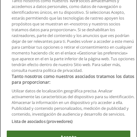
Tanto nosotros como nuestros
1019
socios almacenamos y
accedemos a datos personales, como datos de navegación o
Solicita información
identificadores únicos, en tu dispositivo. Si seleccionas Acepto,
estarás permitiendo que las tecnologías de rastreo apoyen los
propósitos que se muestran en «nosotros y nuestros socios
Curso - Diseño y Manufactura Asistido por
tratamos datos para proporcionar». Si se deshabilitan los
Computador CAD/CAM
rastreadores, parte del contenido y los anuncios que ves podrían
Universidad de las Fuerzas Armadas ESPE
dejar de ser relevantes para ti. Puedes volver a acceder a este menú
para cambiar tus opciones o retirar el consentimiento en cualquier
Solicita información
momento haciendo clic en el enlace «Gestionar las preferencias»
que aparece en el en la parte inferior de la página web. Tus opciones
tendrán efecto dentro de nuestro Sitio web. Para saber más,
consulta nuestra política de privacidad.
Tanto nosotros como nuestros asociados tratamos los datos
para proporcionar:
Reglas de uso
Utilizar datos de localización geográfica precisa. Analizar
activamente las características del dispositivo para su identificación.
Privacidad de datos
Almacenar la información en un dispositivo y/o acceder a ella.
Publicidad y contenido personalizados, medición de publicidad y
Contactar con Educaedu
contenido, investigación de audiencia y desarrollo de servicios.
Lista de asociados (proveedores)
Copyright © Educaedu Business S.L. - CIF : B-95610580: -
www.educaedu.com.ec