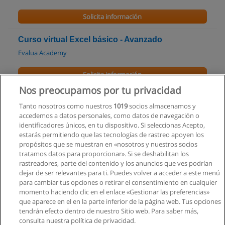
Solicita información
Curso virtual Excel básico - Avanzado
Evalua Academy
Solicita información
Nos preocupamos por tu privacidad
Curso de Excel Básico, Intermedio y Avanzado
Tanto nosotros como nuestros
1019
socios almacenamos y
Capacitate Ecuador
accedemos a datos personales, como datos de navegación o
identificadores únicos, en tu dispositivo. Si seleccionas Acepto,
Solicita información
estarás permitiendo que las tecnologías de rastreo apoyen los
propósitos que se muestran en «nosotros y nuestros socios
tratamos datos para proporcionar». Si se deshabilitan los
Curso Ms. Excel Intermedio
rastreadores, parte del contenido y los anuncios que ves podrían
Grupo Empresarial Politécnico
dejar de ser relevantes para ti. Puedes volver a acceder a este menú
para cambiar tus opciones o retirar el consentimiento en cualquier
Solicita información
momento haciendo clic en el enlace «Gestionar las preferencias»
que aparece en el en la parte inferior de la página web. Tus opciones
tendrán efecto dentro de nuestro Sitio web. Para saber más,
consulta nuestra política de privacidad.