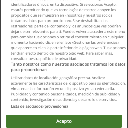
identificadores únicos, en tu dispositivo. Si seleccionas Acepto,
Solicita información
estarás permitiendo que las tecnologías de rastreo apoyen los
propósitos que se muestran en «nosotros y nuestros socios
tratamos datos para proporcionar». Si se deshabilitan los
Ingeniería Agronómica
rastreadores, parte del contenido y los anuncios que ves podrían
Universidad Agraria del Ecuador
dejar de ser relevantes para ti. Puedes volver a acceder a este menú
para cambiar tus opciones o retirar el consentimiento en cualquier
Solicita información
momento haciendo clic en el enlace «Gestionar las preferencias»
que aparece en el en la parte inferior de la página web. Tus opciones
tendrán efecto dentro de nuestro Sitio web. Para saber más,
consulta nuestra política de privacidad.
Tanto nosotros como nuestros asociados tratamos los datos
para proporcionar:
Reglas de uso
Utilizar datos de localización geográfica precisa. Analizar
activamente las características del dispositivo para su identificación.
Privacidad de datos
Almacenar la información en un dispositivo y/o acceder a ella.
Publicidad y contenido personalizados, medición de publicidad y
Contactar con Educaedu
contenido, investigación de audiencia y desarrollo de servicios.
Lista de asociados (proveedores)
Copyright © Educaedu Business S.L. - CIF : B-95610580: -
www.educaedu.com.ec
Acepto