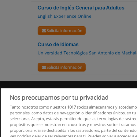
Curso de Inglés General para Adultos
English Experience Online
Solicita información
Curso de Idiomas
Universidad Tecnológica San Antonio de Machal
Solicita información
Nos preocupamos por tu privacidad
Tanto nosotros como nuestros
1017
socios almacenamos y accedemos
personales, como datos de navegación o identificadores únicos, en tu d
seleccionas Acepto, estarás permitiendo que las tecnologías de rastre
propósitos que se muestran en «nosotros y nuestros socios tratamos
proporcionar». Si se deshabilitan los rastreadores, parte del contenid
ves podrían dejar de ser relevantes para ti. Puedes volver a acceder a