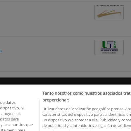
a
Reglas de uso
Privacidad de datos
Contactar con Educaedu
Tanto nosotros como nuestros asociados trat
proporcionar:
 a datos
Copyright © Educaedu Business S.L. - CIF : B-95610580: -
www.educaedu.com.ec
ispositivo. Si
Utilizar datos de localización geográfica precisa. An
o apoyen los
características del dispositivo para su identificaci
 datos para
un dispositivo y/o acceder a ella. Publicidad y con
o y los anuncios que
de publicidad y contenido, investigación de audienci
 este menú para