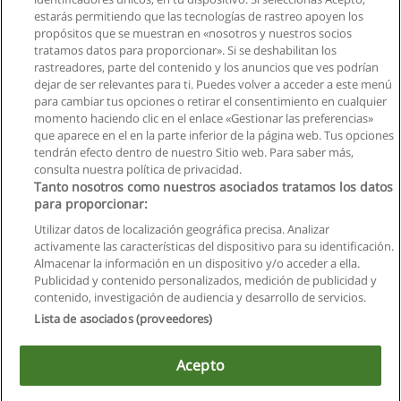
Solicita información
estarás permitiendo que las tecnologías de rastreo apoyen los
propósitos que se muestran en «nosotros y nuestros socios
tratamos datos para proporcionar». Si se deshabilitan los
Licenciatura en Danza Concentración en Ballet
rastreadores, parte del contenido y los anuncios que ves podrían
Universidad Espíritu Santo
dejar de ser relevantes para ti. Puedes volver a acceder a este menú
para cambiar tus opciones o retirar el consentimiento en cualquier
Solicita información
momento haciendo clic en el enlace «Gestionar las preferencias»
que aparece en el en la parte inferior de la página web. Tus opciones
tendrán efecto dentro de nuestro Sitio web. Para saber más,
consulta nuestra política de privacidad.
Tanto nosotros como nuestros asociados tratamos los datos
para proporcionar:
Reglas de uso
Utilizar datos de localización geográfica precisa. Analizar
activamente las características del dispositivo para su identificación.
Privacidad de datos
Almacenar la información en un dispositivo y/o acceder a ella.
Publicidad y contenido personalizados, medición de publicidad y
Contactar con Educaedu
contenido, investigación de audiencia y desarrollo de servicios.
Lista de asociados (proveedores)
Copyright © Educaedu Business S.L. - CIF : B-95610580: -
www.educaedu.com.ec
Acepto