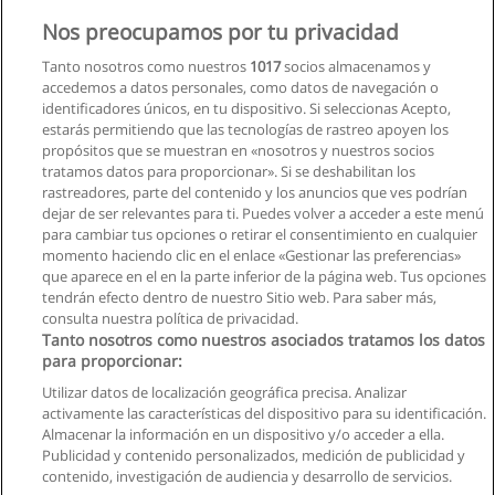
Carrera de Periodismo
Nos preocupamos por tu privacidad
UIDE - Universidad Internacional de Ecuador
Tanto nosotros como nuestros
1017
socios almacenamos y
accedemos a datos personales, como datos de navegación o
Solicita información
identificadores únicos, en tu dispositivo. Si seleccionas Acepto,
estarás permitiendo que las tecnologías de rastreo apoyen los
propósitos que se muestran en «nosotros y nuestros socios
Carrera de Comunicación con énfasis en
tratamos datos para proporcionar». Si se deshabilitan los
Comunicación Empresarial
rastreadores, parte del contenido y los anuncios que ves podrían
Universidad Ecotec
dejar de ser relevantes para ti. Puedes volver a acceder a este menú
para cambiar tus opciones o retirar el consentimiento en cualquier
Solicita información
momento haciendo clic en el enlace «Gestionar las preferencias»
que aparece en el en la parte inferior de la página web. Tus opciones
tendrán efecto dentro de nuestro Sitio web. Para saber más,
consulta nuestra política de privacidad.
Tanto nosotros como nuestros asociados tratamos los datos
para proporcionar:
Reglas de uso
Utilizar datos de localización geográfica precisa. Analizar
activamente las características del dispositivo para su identificación.
Privacidad de datos
Almacenar la información en un dispositivo y/o acceder a ella.
Publicidad y contenido personalizados, medición de publicidad y
Contactar con Educaedu
contenido, investigación de audiencia y desarrollo de servicios.