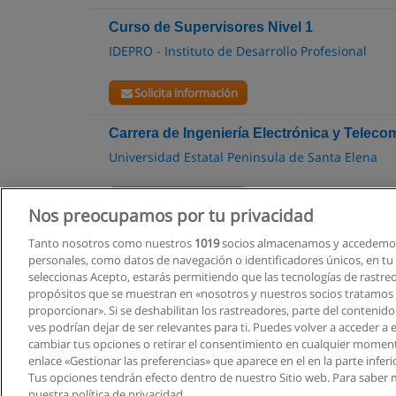
Curso de Supervisores Nivel 1
IDEPRO - Instituto de Desarrollo Profesional
Solicita información
Carrera de Ingeniería Electrónica y Telec
Universidad Estatal Peninsula de Santa Elena
Solicita información
Nos preocupamos por tu privacidad
Tanto nosotros como nuestros
1019
socios almacenamos y accedemos
personales, como datos de navegación o identificadores únicos, en tu d
seleccionas Acepto, estarás permitiendo que las tecnologías de rastre
propósitos que se muestran en «nosotros y nuestros socios tratamos
proporcionar». Si se deshabilitan los rastreadores, parte del contenid
ves podrían dejar de ser relevantes para ti. Puedes volver a acceder a
cambiar tus opciones o retirar el consentimiento en cualquier moment
enlace «Gestionar las preferencias» que aparece en el en la parte inferi
Tus opciones tendrán efecto dentro de nuestro Sitio web. Para saber 
nuestra política de privacidad.