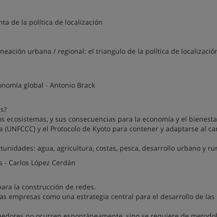
 de la política de localización
ción urbana / regional: el triangulo de la política de localizació
onomía global - Antonio Brack
as?
os ecosistemas, y sus consecuencias para la economía y el bienesta
a (UNFCCC) y el Protocolo de Kyoto para contener y adaptarse al c
tunidades: agua, agricultura, costas, pesca, desarrollo urbano y ru
s - Carlos López Cerdán
ara la construcción de redes.
as empresas como una estrategia central para el desarrollo de las
oveedores no ocurren espontáneamente, sino se requiere de metodo