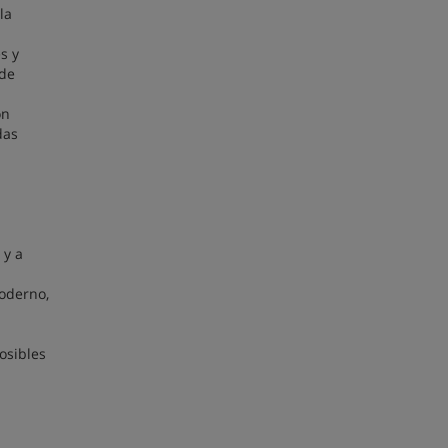
la
s y
 de
ón
das
 y a
oderno,
posibles