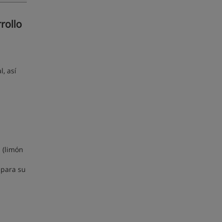
rollo
, así
a (limón
 para su