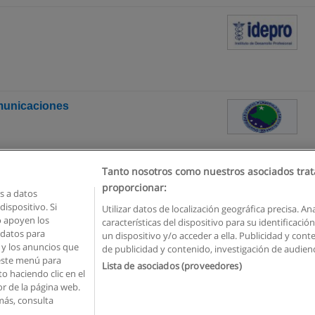
omunicaciones
Tanto nosotros como nuestros asociados trat
proporcionar:
 a datos
ispositivo. Si
Utilizar datos de localización geográfica precisa. An
o apoyen los
características del dispositivo para su identificaci
Reglas de uso
Privacidad de datos
Contactar con Educaedu
 datos para
un dispositivo y/o acceder a ella. Publicidad y con
o y los anuncios que
de publicidad y contenido, investigación de audienci
Copyright © Educaedu Business S.L. - CIF : B-95610580: -
www.educaedu.com.ec
 este menú para
Lista de asociados (proveedores)
o haciendo clic en el
or de la página web.
más, consulta