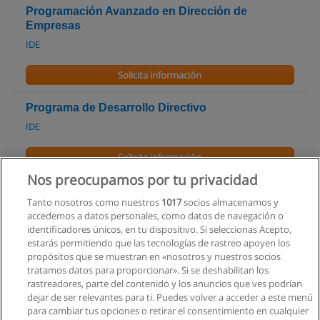
Programación Avanzado en Dirección de
Empresas
IDE
Solicita información
Programa de Desarrollo Directivo
IDE
Solicita información
Nos preocupamos por tu privacidad
Programa para propietarios de empresa
Tanto nosotros como nuestros
1017
socios almacenamos y
IDE
accedemos a datos personales, como datos de navegación o
identificadores únicos, en tu dispositivo. Si seleccionas Acepto,
Solicita información
estarás permitiendo que las tecnologías de rastreo apoyen los
propósitos que se muestran en «nosotros y nuestros socios
tratamos datos para proporcionar». Si se deshabilitan los
Tecnología en Emprendimiento
rastreadores, parte del contenido y los anuncios que ves podrían
Argos Tecnológico Argos
dejar de ser relevantes para ti. Puedes volver a acceder a este menú
para cambiar tus opciones o retirar el consentimiento en cualquier