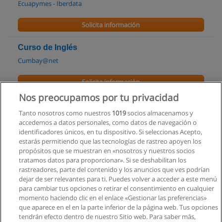
Ecuapymes - Iberdata
Solicita información
Curso de Inglés
Cumbay@net
Solicita información
Nos preocupamos por tu privacidad
Curso - Programa de Inglés Comunicativo (CEP)
Tanto nosotros como nuestros
1019
socios almacenamos y
SouthAmerican
accedemos a datos personales, como datos de navegación o
identificadores únicos, en tu dispositivo. Si seleccionas Acepto,
Solicita información
estarás permitiendo que las tecnologías de rastreo apoyen los
propósitos que se muestran en «nosotros y nuestros socios
tratamos datos para proporcionar». Si se deshabilitan los
Cursos Vacacionales Open Mind Inglés 2015
rastreadores, parte del contenido y los anuncios que ves podrían
Open Mind
dejar de ser relevantes para ti. Puedes volver a acceder a este menú
para cambiar tus opciones o retirar el consentimiento en cualquier
Solicita información
momento haciendo clic en el enlace «Gestionar las preferencias»
que aparece en el en la parte inferior de la página web. Tus opciones
tendrán efecto dentro de nuestro Sitio web. Para saber más,