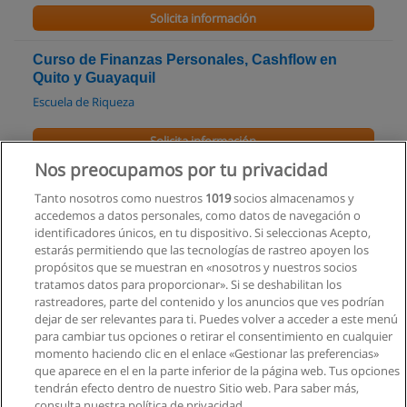
Solicita información
Curso de Finanzas Personales, Cashflow en
Quito y Guayaquil
Escuela de Riqueza
Solicita información
Nos preocupamos por tu privacidad
Curso Online Gratis de Finanzas Personales
Tanto nosotros como nuestros
1019
socios almacenamos y
Escuela de Riqueza
accedemos a datos personales, como datos de navegación o
identificadores únicos, en tu dispositivo. Si seleccionas Acepto,
Solicita información
estarás permitiendo que las tecnologías de rastreo apoyen los
propósitos que se muestran en «nosotros y nuestros socios
tratamos datos para proporcionar». Si se deshabilitan los
Curso de Certificación Analista Financiero
rastreadores, parte del contenido y los anuncios que ves podrían
Centrhum
dejar de ser relevantes para ti. Puedes volver a acceder a este menú
para cambiar tus opciones o retirar el consentimiento en cualquier
Solicita información
momento haciendo clic en el enlace «Gestionar las preferencias»
que aparece en el en la parte inferior de la página web. Tus opciones
tendrán efecto dentro de nuestro Sitio web. Para saber más,
consulta nuestra política de privacidad.