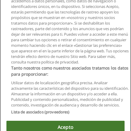
accedemos a datos personales, como datos de navegación o
identificadores únicos, en tu dispositivo. Si seleccionas Acepto,
estarás permitiendo que las tecnologías de rastreo apoyen los
propósitos que se muestran en «nosotros y nuestros socios
1
2
Siguiente
tratamos datos para proporcionar». Si se deshabilitan los
rastreadores, parte del contenido y los anuncios que ves podrían
dejar de ser relevantes para ti. Puedes volver a acceder a este menú
Página
1
de
2
para cambiar tus opciones o retirar el consentimiento en cualquier
momento haciendo clic en el enlace «Gestionar las preferencias»
que aparece en el en la parte inferior de la página web. Tus opciones
tendrán efecto dentro de nuestro Sitio web. Para saber más,
consulta nuestra política de privacidad.
Tanto nosotros como nuestros asociados tratamos los datos
para proporcionar:
Reglas de uso
Utilizar datos de localización geográfica precisa. Analizar
activamente las características del dispositivo para su identificación.
Privacidad de datos
Almacenar la información en un dispositivo y/o acceder a ella.
Publicidad y contenido personalizados, medición de publicidad y
Contactar con Educaedu
contenido, investigación de audiencia y desarrollo de servicios.
Lista de asociados (proveedores)
Copyright © Educaedu Business S.L. - CIF : B-95610580: -
www.educaedu.com.ec
Acepto